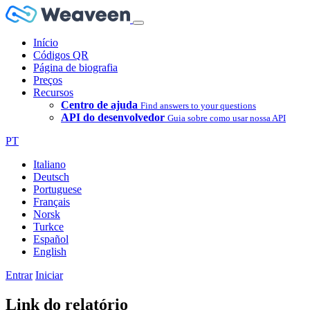
Início
Códigos QR
Página de biografia
Preços
Recursos
Centro de ajuda
Find answers to your questions
API do desenvolvedor
Guia sobre como usar nossa API
PT
Italiano
Deutsch
Portuguese
Français
Norsk
Turkce
Español
English
Entrar
Iniciar
Link do relatório