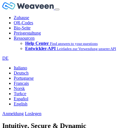
Zuhause
QR-Codes
Bio-Seite
Preisgestaltung
Ressourcen
Help Center
Find answers to your questions
Entwickler-API
Leitfaden zur Verwendung unserer API
DE
Italiano
Deutsch
Portuguese
Français
Norsk
Turkce
Español
English
Anmeldung
Loslegen
Intuitive, Secure & Dynamic