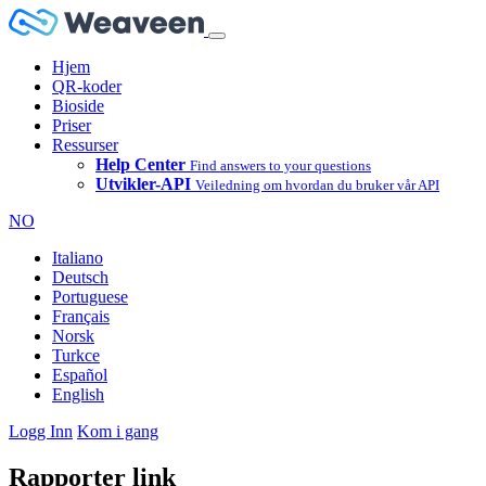
Hjem
QR-koder
Bioside
Priser
Ressurser
Help Center
Find answers to your questions
Utvikler-API
Veiledning om hvordan du bruker vår API
NO
Italiano
Deutsch
Portuguese
Français
Norsk
Turkce
Español
English
Logg Inn
Kom i gang
Rapporter link