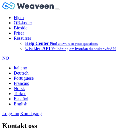
Hjem
QR-koder
Bioside
Priser
Ressurser
Help Center
Find answers to your questions
Utvikler-API
Veiledning om hvordan du bruker vår API
NO
Italiano
Deutsch
Portuguese
Français
Norsk
Turkce
Español
English
Logg Inn
Kom i gang
Kontakt oss