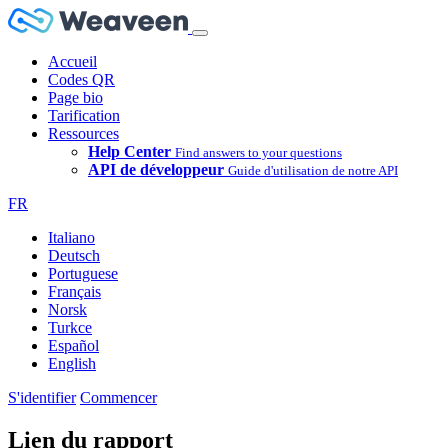
Accueil
Codes QR
Page bio
Tarification
Ressources
Help Center
Find answers to your questions
API de développeur
Guide d'utilisation de notre API
FR
Italiano
Deutsch
Portuguese
Français
Norsk
Turkce
Español
English
S'identifier
Commencer
Lien du rapport