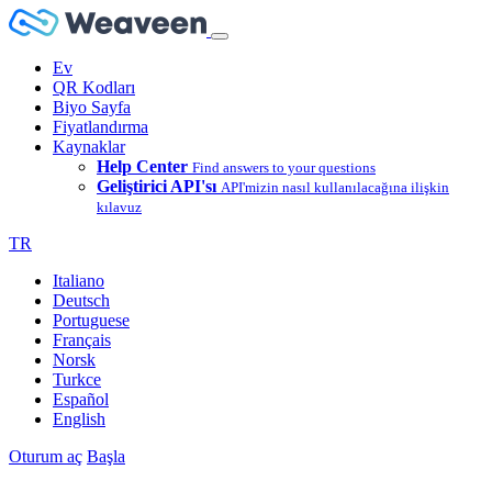
Ev
QR Kodları
Biyo Sayfa
Fiyatlandırma
Kaynaklar
Help Center
Find answers to your questions
Geliştirici API'sı
API'mizin nasıl kullanılacağına ilişkin
kılavuz
TR
Italiano
Deutsch
Portuguese
Français
Norsk
Turkce
Español
English
Oturum aç
Başla